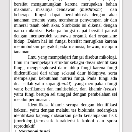
bersifat menguntungkan karena merupakan bahan
makanan, misalnya cendawan (
mushroom
)
dan
beberapa fungsi dapat bersimbiosis dengan akar
tanaman tertentu yang membantu penyerapan air dan
mineral tanah oleh akar. Simbiosis ini dikenal dengan
nama mikoriza. Beberpa fungsi dapat bersifat parasit
dengan memperoleh senyawa organik dari organisme
hidup. Dalam hal ini fungsi bersifat merugikan karena
menimbulkan penyakit pada manusia, hewan, maupun
tanaman.
Ilmu yang mempelajari fungsi disebut mikologi.
Ilmu ini mempelajari struktur sebagai dasar identifikasi
fungi, mengeksplorasi daur hidup fungi karena fungi
diidentifikasi dari tahap seksual daur hidupnya, serta
mempelajari kebutuhan nutrisi fungi. Pada fungi ada
dua istilah yaitu kapang(
mold
)
yang merupakan fungi
yang berfilamen dan multiseluler, dan khamir (
yeast
)
yaitu fungi berupa sel tunggal dengan pembelahan sel
melalui pertunasan.
Identifikasi khamir serupa dengan identifikasi
bakteri, yaitu dengan melalui tes biokimia, sedangkan
identifikasi kapang didasarkan pada kenampakan fisik
(morfologi),termasuk karakteristik koloni dan spora
reproduktif.
1. Morfologi fungi