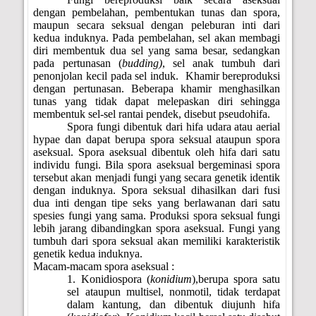
dengan pembelahan, pembentukan tunas dan spora,
maupun secara seksual dengan peleburan inti dari
kedua induknya. Pada pembelahan, sel akan membagi
diri membentuk dua sel yang sama besar, sedangkan
pada pertunasan (
budding)
, sel anak tumbuh dari
penonjolan kecil pada sel induk.
Khamir bereproduksi
dengan pertunasan. Beberapa khamir menghasilkan
tunas yang tidak dapat melepaskan diri sehingga
membentuk sel-sel rantai pendek, disebut pseudohifa.
Spora fungi dibentuk dari hifa udara atau aerial
hypae dan dapat berupa spora seksual ataupun spora
aseksual. Spora aseksual dibentuk oleh hifa dari satu
individu fungi. Bila spora aseksual bergeminasi spora
tersebut akan menjadi fungi yang secara genetik identik
dengan induknya. Spora seksual dihasilkan dari fusi
dua inti dengan tipe seks yang berlawanan dari satu
spesies fungi yang sama. Produksi spora seksual fungi
lebih jarang dibandingkan spora aseksual. Fungi yang
tumbuh dari spora seksual akan memiliki karakteristik
genetik kedua induknya.
Macam-macam spora aseksual :
1. Konidiospora (
konidium
),berupa spora satu
sel ataupun multisel, nonmotil, tidak terdapat
dalam kantung, dan dibentuk diujunh hifa