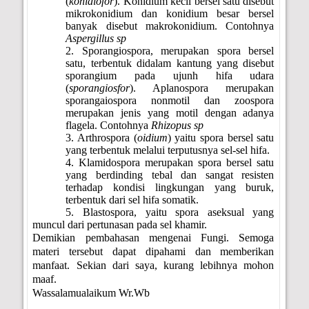
(
konidiofor
). Konidium kecil bersel satu disebut
mikrokonidium dan konidium besar bersel
banyak disebut makrokonidium. Contohnya
Aspergillus sp
2. Sporangiospora, merupakan spora bersel
satu, terbentuk didalam kantung yang disebut
sporangium pada ujunh hifa udara
(
sporangiosfor
). Aplanospora merupakan
sporangaiospora nonmotil dan zoospora
merupakan jenis yang motil dengan adanya
flagela. Contohnya
Rhizopus sp
3. Arthrospora (
oidium
) yaitu spora bersel satu
yang terbentuk melalui terputusnya sel-sel hifa.
4. Klamidospora merupakan spora bersel satu
yang berdinding tebal dan sangat resisten
terhadap kondisi lingkungan yang buruk,
terbentuk dari sel hifa somatik.
5. Blastospora, yaitu spora aseksual yang
muncul dari pertunasan pada sel khamir.
Demikian pembahasan mengenai Fungi. Semoga
materi tersebut dapat dipahami dan memberikan
manfaat. Sekian dari saya, kurang lebihnya mohon
maaf.
Wassalamualaikum Wr.Wb