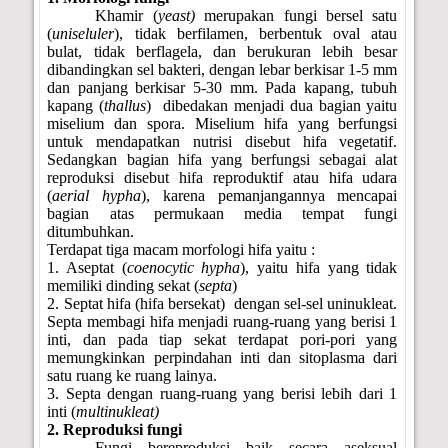
Khamir (
yeast)
merupakan fungi bersel satu
(
uniseluler
), tidak berfilamen, berbentuk oval atau
bulat, tidak berflagela, dan berukuran lebih besar
dibandingkan sel bakteri, dengan lebar berkisar 1-5 mm
dan panjang berkisar 5-30 mm. Pada kapang, tubuh
kapang (
thallus
)
dibedakan menjadi dua bagian yaitu
miselium dan spora. Miselium hifa yang berfungsi
untuk mendapatkan nutrisi disebut hifa vegetatif.
Sedangkan bagian hifa yang berfungsi sebagai alat
reproduksi disebut hifa reproduktif atau hifa udara
(
aerial hypha
), karena pemanjangannya mencapai
bagian atas permukaan media tempat fungi
ditumbuhkan.
Terdapat tiga macam morfologi hifa yaitu :
1. Aseptat (
coenocytic hypha
), yaitu hifa yang tidak
memiliki dinding sekat (
septa
)
2. Septat hifa (hifa bersekat)
dengan sel-sel uninukleat.
Septa membagi hifa menjadi ruang-ruang yang berisi 1
inti, dan pada tiap sekat terdapat pori-pori yang
memungkinkan perpindahan inti dan sitoplasma dari
satu ruang ke ruang lainya.
3. Septa dengan ruang-ruang yang berisi lebih dari 1
inti (
multinukleat)
2. Reproduksi fungi
Fungi bereproduksi baik secara aseksual