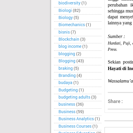
biodiversity
(1)
perubahan i
Biologi
(82)
sehingga mus
dapat menye
Biology
(5)
lainnya yang
Biomechanics
(1)
bisnis
(7)
Sumber :
Blockchain
(3)
Hardati, Puji,
blog income
(1)
Press.
blogging
(2)
Blogging
(43)
Sekian post
braking
(5)
Hayati di In
Branding
(4)
Wassalamu’a
budaya
(1)
Budgeting
(1)
budgeting adults
(3)
Share :
business
(36)
Business
(59)
Business Analytics
(1)
Business Courses
(1)