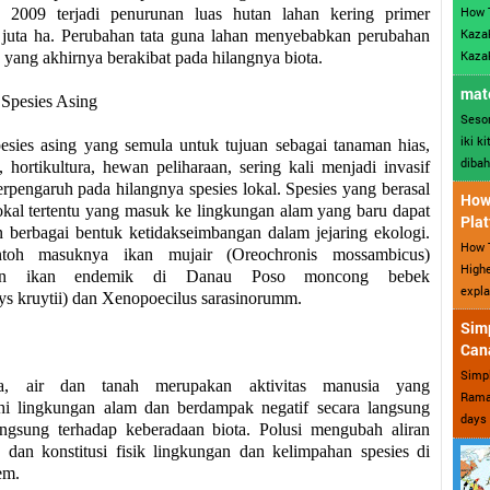
How 
 2009 terjadi penurunan luas hutan lahan kering primer
Kazak
juta ha. Perubahan tata guna lahan menyebabkan perubahan
Kazak
 yang akhirnya berakibat pada hilangnya biota.
mate
Spesies Asing
Sesor
iki k
sies asing yang semula untuk tujuan sebagai tanaman hias,
dibah
, hortikultura, hewan peliharaan, sering kali menjadi invasif
erpengaruh pada hilangnya spesies lokal. Spesies yang berasal
How 
lokal tertentu yang masuk ke lingkungan alam yang baru dapat
Plat
berbagai bentuk ketidakseimbangan dalam jejaring ekologi.
How T
ntoh masuknya ikan mujair (Oreochro
ni
s mossambicus)
Highe
an ikan endemik di Danau Poso moncong bebek
expla
ys kruytii) dan Xenopoecilus sarasinorumm.
Sim
Can
Simp
ra, air dan tanah merupakan aktivitas manusia yang
Ramad
i lingkungan alam dan berdampak negatif secara langsung
days 
angsung terhadap keberadaan biota. Polusi mengubah aliran
a dan konstitusi fisik lingkungan dan kelimpahan spesies di
em.