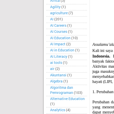
Africa
(3)
Agility
(1)
agriculture
(7)
AI
(201)
AI Careers
(1)
AI Courses
(1)
AI Education
(10)
AI Impact
(2)
Assalamu’al
AI in Education
(1)
Kali ini saya
Indonesia.
AI Literacy
(1)
banyak fakto
ai tools
(1)
Aktivitas ma
air
(2)
juga masuknya
Akuntansi
(1)
menyebabkan
Algebra
(1)
hayati (LIPI,
Algoritma dan
1. Perubahan
Pemrograman
(103)
Alternative Education
Perubahan da
(1)
yang menent
Analytics
(4)
dapat menyeb