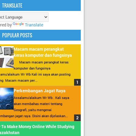
TRANSLATE
red by
Translate
POPULAR POSTS
Macam macam perangkat
keras komputer dan fungsinya
Macam macam perangkat keras
komputer dan fungsinya
amu’alaikum Wr Wb Kali ini saya akan posting
ang Macam macam per...
Perkembangan Jagat Raya
Assalamu’alaikum Wr Wb . Kali saya
akan membahas materi tentang
Geografi, yaitu mengenai
mbangan jagat raya. Disini akan dijelaskan...
 To Make Money Online While Studying
Kazakhstan