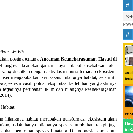
Powe
aikum Wr Wb
 akan posting tentang
Ancaman Keanekaragaman Hayati di
Hilangnya keanekaragaman hayati dapat disebabkan oleh
r yang dikaitkan dengan aktivitas manusia terhadap ekosistem.
Assal
nusia mengakibatkan kerusakan/ hilangnya habitat, selain itu
tent
 spesies invasif, polusi, eksploitasi berlebihan yang akhirnya
 terjadinya perubahan iklim dan hilangnya keanekaragaman
 2014).
 Habitat
perke
n hilangnya habitat merupakan transformasi ekosistem alam
How
ukan, tidak hanya hilangnya spesies tumbuhan tetapi juga
in 
abkan penurunan spesies binatang. D
i
Indonesia, dari tahun