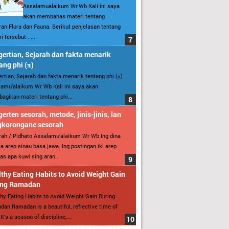
Assalamualaikum Wr.Wb Kali ini saya
akan membahas materi tentang
an Flora dan Fauna. Berikut penjelasan tentang
i tersebut : ...
ertian, Sejarah dan fakta menarik
ang phi (π)
rtian, Sejarah dan fakta menarik tentang phi (π)
amu’alaikum Wr Wb Kali ini saya akan
gikan materi tentang phi...
erten sesorah, metode, jinis-jinis, lan
gkorongane sesorah
ah / Pidhato Assalamu’alaikum Wr Wb Ing dina
ita arep sinau basa jawa. Ing postingan iki arep
as apa kuwi sing aran...
thy Eating Habits to Avoid Weight Gain
ing Ramadan
hy Eating Habits to Avoid Weight Gain During
an Ramadan is a beautiful, reflective time of
It’s a season of discipline,...