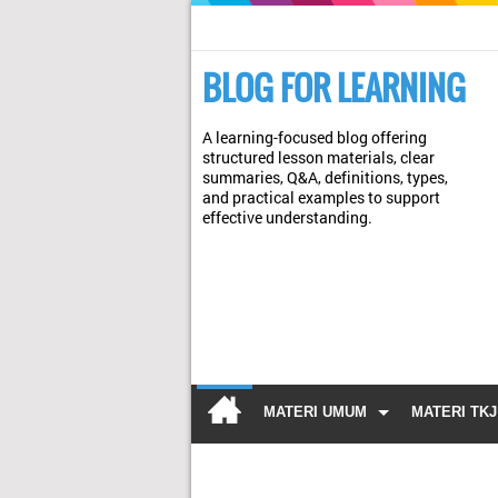
BLOG FOR LEARNING
A learning-focused blog offering
structured lesson materials, clear
summaries, Q&A, definitions, types,
and practical examples to support
effective understanding.
MATERI UMUM
MATERI TKJ