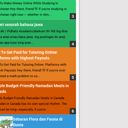
To Make Money Online While Studying in
hstan Hey there, friend 👋 If you’re studying in
hstan right now — whether in Alm...
ri sesorah bahasa jawa
ah / Pidhato Assalamu’alaikum Wr Wb Ing dina
ita arep sinau basa jawa. Ing postingan iki arep
as apa kuwi sing aran...
To Get Paid for Tutoring Online:
forms with Highest Payouts
o Get Paid for Tutoring Online: Platforms with
st Payouts Hey there, friend! 👋 If you’ve ever
ined a math problem to so...
ple Budget-Friendly Ramadan Meals in
ada
le Budget-Friendly Ramadan Meals in Canada
an in Canada has its own special rhythm. The
can be long—especially if you’re ...
Sebaran Flora dan Fauna di
Dunia