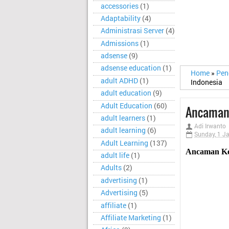
accessories
(1)
Adaptability
(4)
Administrasi Server
(4)
Admissions
(1)
adsense
(9)
adsense education
(1)
Home
»
Pen
adult ADHD
(1)
Indonesia
adult education
(9)
Adult Education
(60)
Ancaman 
adult learners
(1)
Adi Irwanto
adult learning
(6)
Sunday, 1 J
Adult Learning
(137)
Ancaman Ke
adult life
(1)
Adults
(2)
advertising
(1)
Advertising
(5)
affiliate
(1)
Affiliate Marketing
(1)