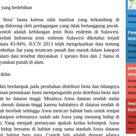
i yang berlebihan
Sebar
flora/ fauna karena nilai manfaat yang terkandung di
mater
g didorong oleh perdagangan yang tidak bertanggung jawab.
ontoh adalah kehilangan jenis flora endemis di Sulawesi.
Peng
ehati Indonesia jenis endemis Sulawesi diketahui terjadi
tent
ntara 83-94%. IUCN 2013 telah mengeluarkan data tentang
Penge
mbuhan liar yang terancam punah dan masuk dalam kategori
Assal
dalam data tersebut dinyatakan 1 spesies flora dan 2 fauna di
memba
nyatakan punah di alam.
pang
cen
 iklim
Sesor
lim berdampak pada perubahan distribusi biota dan hilangnya
iki k
asan permukaan bumi mempengaruhi pola distribusi biota dari
dibah
ah ke dataran tinggi. Misalnya Anoa dataran rendah mulai
Heal
 daerah dataran tinggi karena habitatnya di dataran rendah di
Dur
ah berubah sehingga Anoa mencari habitat baru untuk tempat
Healt
alaupun sebenarnya sudah ada Anoa yang memang hidup di
Ramad
ggi. Yang menjadi pertanyaan apakah kedua kelompok Anoa
year. 
a hidup bersama di habitat yang sama ataukah Anoa dataran
ari habitat baru juga. Contoh lain adalah dengan adanya