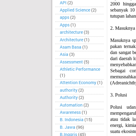
API
(2)
2000 hingga
Applied Science
(2)
sebanyak 10 
tutupan lahan
apps
(2)
Apps
(1)
2. Masuknya 
architecture
(3)
Architecture
(1)
Masuknya spe
pakan ternak
Asam Basa
(1)
dan sangat b
Asia
(3)
dari daerah 
Assessment
(5)
menyebabkan 
Athletic Performance
Sebagai co
(1)
memusnahk
Attention Economy
(1)
(Adreanichth
authority
(2)
3. Polusi
Authority
(2)
Automation
(2)
Polusi uda
Awareness
(1)
mempengaruh
atau tidak l
B. Indonesia
(15)
energi, kimi
B. Jawa
(96)
suatu ekosist
B.Inggris
(45)