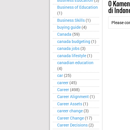
Business Education
(3)
0
Koment
Business of Education
di Indon
(1)
Business Skills
(1)
Please co
buying guide
(4)
Canada
(59)
canada budgeting
(1)
canada jobs
(3)
canada lifestyle
(1)
canadian education
(4)
car
(25)
career
(45)
Career
(498)
Career Alignment
(1)
Career Assets
(1)
career change
(3)
Career Change
(17)
Career Decisions
(2)