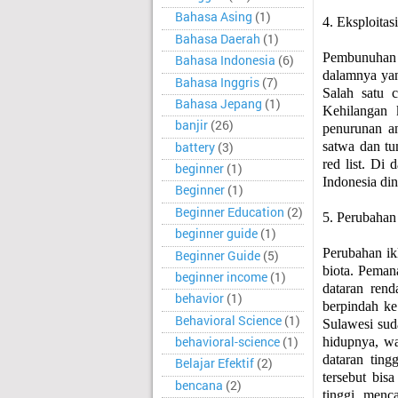
Bahasa Asing
(1)
4. Eksploitas
Bahasa Daerah
(1)
Pembunuhan 
Bahasa Indonesia
(6)
dalamnya yan
Bahasa Inggris
(7)
Salah satu c
Bahasa Jepang
(1)
Kehilangan k
banjir
(26)
penurunan a
satwa dan tu
battery
(3)
red list. Di 
beginner
(1)
Indonesia di
Beginner
(1)
Beginner Education
(2)
5. Perubahan
beginner guide
(1)
Perubahan ik
Beginner Guide
(5)
biota. Peman
beginner income
(1)
dataran rend
behavior
(1)
berpindah ke
Behavioral Science
(1)
Sulawesi sud
behavioral-science
(1)
hidupnya, w
dataran tin
Belajar Efektif
(2)
tersebut bis
bencana
(2)
tinggi menc