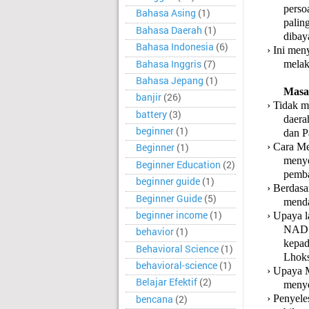
perso
Bahasa Asing
(1)
palin
Bahasa Daerah
(1)
dibay
Bahasa Indonesia
(6)
›
Ini men
Bahasa Inggris
(7)
melak
Bahasa Jepang
(1)
Masal
banjir
(26)
›
Tidak m
battery
(3)
daera
beginner
(1)
dan P
›
Cara Me
Beginner
(1)
menye
Beginner Education
(2)
pemba
beginner guide
(1)
›
Berdasa
Beginner Guide
(5)
menda
beginner income
(1)
›
Upaya l
NAD d
behavior
(1)
kepad
Behavioral Science
(1)
Lhoks
behavioral-science
(1)
›
Upaya M
Belajar Efektif
(2)
menye
›
Penyeles
bencana
(2)