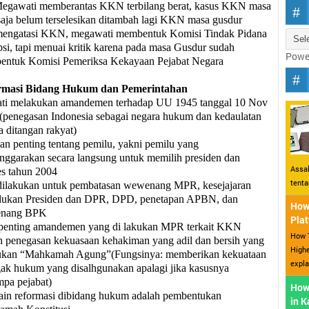
egawati memberantas KKN terbilang berat, kasus KKN masa
saja belum terselesikan ditambah lagi KKN masa gusdur
engatasi KKN, megawati membentuk Komisi Tindak Pidana
si, tapi menuai kritik karena pada masa Gusdur sudah
Powe
ntuk Komisi Pemeriksa Kekayaan Pejabat Negara
rmasi Bidang Hukum dan Pemerintahan
i melakukan amandemen terhadap UU 1945 tanggal 10 Nov
(penegasan Indonesia sebagai negara hukum dan kedaulatan
a ditangan rakyat)
an penting tentang pemilu, yakni pemilu yang
enggarakan secara langsung untuk memilih presiden dan
Assal
s tahun 2004
tent
 dilakukan untuk pembatasan wewenang MPR, kesejajaran
ukan Presiden dan DPR, DPD, penetapan APBN, dan
How 
nang BPK
Plat
penting amandemen yang di lakukan MPR terkait KKN
How T
h penegasan kekuasaan kehakiman yang adil dan bersih yang
Highe
ukan “Mahkamah Agung”(Fungsinya: memberikan kekuataan
expla
ak hukum yang disalhgunakan apalagi jika kasusnya
pa pejabat)
How
ain reformasi dibidang hukum adalah pembentukan
in 