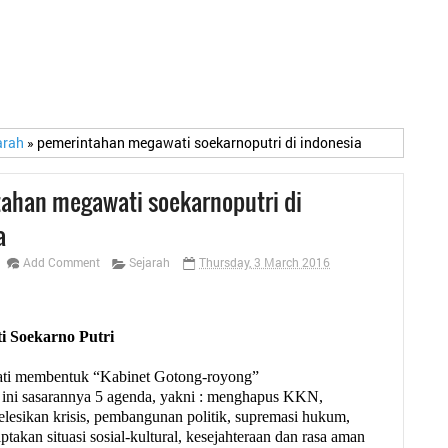
arah
»
pemerintahan megawati soekarnoputri di indonesia
ahan megawati soekarnoputri di
a
Add Comment
Sejarah
Thursday, 3 March 2016
 Soekarno Putri
i membentuk “Kabinet Gotong-royong”
 ini sasarannya 5 agenda, yakni : menghapus KKN,
lesikan krisis, pembangunan politik, supremasi hukum,
ptakan situasi sosial-kultural, kesejahteraan dan rasa aman