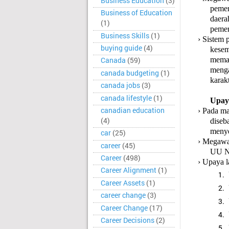
Business Education
(3)
pemer
Business of Education
daera
(1)
pemer
Business Skills
(1)
›
Sistem 
buying guide
(4)
kesem
memaj
Canada
(59)
menga
canada budgeting
(1)
karak
canada jobs
(3)
canada lifestyle
(1)
Upay
canadian education
›
Pada ma
(4)
diseb
menye
car
(25)
›
Megawat
career
(45)
UU No
Career
(498)
›
Upaya l
Career Alignment
(1)
UU
Career Assets
(1)
UU
career change
(3)
UU
Career Change
(17)
UU
Career Decisions
(2)
UU