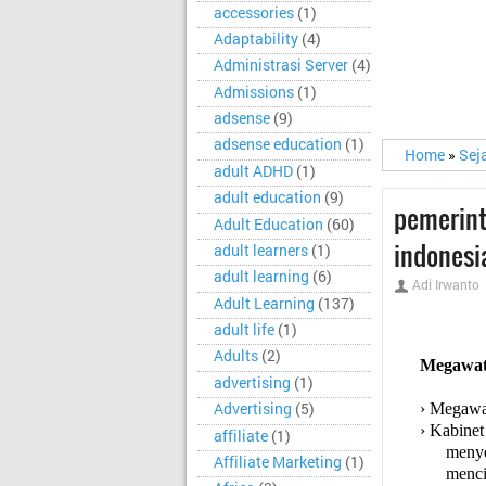
accessories
(1)
Adaptability
(4)
Administrasi Server
(4)
Admissions
(1)
adsense
(9)
adsense education
(1)
Home
»
Sej
adult ADHD
(1)
adult education
(9)
pemerint
Adult Education
(60)
indonesi
adult learners
(1)
adult learning
(6)
Adi Irwanto
Adult Learning
(137)
adult life
(1)
Adults
(2)
Megawati
advertising
(1)
Advertising
(5)
›
Megawat
›
Kabinet
affiliate
(1)
menye
Affiliate Marketing
(1)
menci