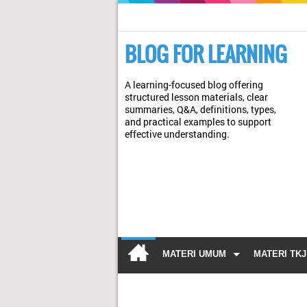
BLOG FOR LEARNING
A learning-focused blog offering
structured lesson materials, clear
summaries, Q&A, definitions, types,
and practical examples to support
effective understanding.
MATERI UMUM
MATERI TKJ