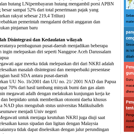
alan hutang LN(pembayaran hutang mengambil porsi APBN
g besar sampai 52% dari total penerimaan pajak yang
Sebar
arkan rakyat sebesar 219,4 Triliun)
mater
yebabkan pemerintah mengalami defisit anggaran dan
ukan pinjaman baru
pang
cen
ah Disintegrasi dan Kedaulatan wilayah
Sesor
eratanya pembagunan pusat-daerah menjadikan beberapa
iki k
h ingin melepaskan diri seperti Nanggroe Aceh Darussalam
dibah
apua
gawati agar mereka tidak melepaskan diri dari NKRI adalah
Peng
lesaikan masalah disintegrasi dan memperbaiki presentase
gur
gian hasil SDA antara pusat-daerah
Guru 
rkan UU No. 1b/2001 dan UU no. 21/ 2001 NAD dan Papua
maca
pat 70% dari hasil tambang minyak bumi dan gas alam
dhewe
ain megawati adalh dengan melakukan kunjungan kerja ke
an berpidato untuk memberikan otonomi daeha khusus
Peng
a NAD plus mengubah ststus universitas Malikulsalleh
tent
eumawe menjadi Univ negeri
Penge
egawati untuk menjaga keutuhan NKRI juga diuji saat
Assal
lesaikan kasus sipada
n
dan ligitan dengan Malaysia
memba
aiannya tidak dapat diselesikan dengan jalur perundingan