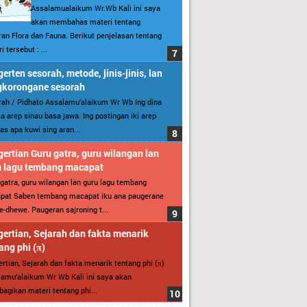
Assalamualaikum Wr.Wb Kali ini saya
akan membahas materi tentang
an Flora dan Fauna. Berikut penjelasan tentang
i tersebut : ...
erten sesorah, metode, jinis-jinis, lan
gkorongane sesorah
ah / Pidhato Assalamu’alaikum Wr Wb Ing dina
ita arep sinau basa jawa. Ing postingan iki arep
as apa kuwi sing aran...
ertian Guru gatra, guru wilangan lan
u lagu tembang macapat
gatra, guru wilangan lan guru lagu tembang
pat Saben tembang macapat iku ana paugerane
-dhewe. Paugeran sajroning t...
ertian, Sejarah dan fakta menarik
ang phi (π)
rtian, Sejarah dan fakta menarik tentang phi (π)
amu’alaikum Wr Wb Kali ini saya akan
gikan materi tentang phi...