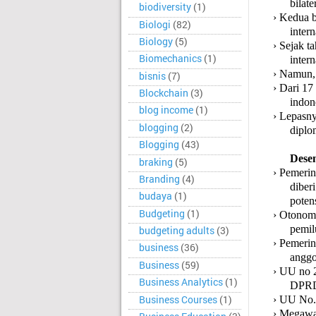
bilate
biodiversity
(1)
›
Kedua b
Biologi
(82)
inter
Biology
(5)
›
Sejak t
Biomechanics
(1)
inter
›
Namun, 
bisnis
(7)
›
Dari 17
Blockchain
(3)
indon
blog income
(1)
›
Lepasnya
blogging
(2)
diplo
Blogging
(43)
Desen
braking
(5)
›
Pemerin
Branding
(4)
diber
budaya
(1)
poten
Budgeting
(1)
›
Otonomi
pemil
budgeting adults
(3)
›
Pemerin
business
(36)
angg
Business
(59)
›
UU no 
Business Analytics
(1)
DPR
Business Courses
(1)
›
UU No. 
›
Megawat