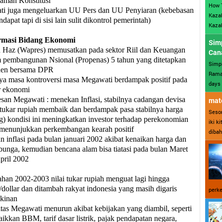
mah Konstitusi
How 
i juga mengeluarkan UU Pers dan UU Penyiaran (kebebasan
Kazak
dapat tapi di sisi lain sulit dikontrol pemerintah)
Kazak
rmasi Bidang Ekonomi
Sim
Haz (Wapres) memusatkan pada sektor Riil dan Keuangan
Can
 pembangunan Nsional (Propenas) 5 tahun yang ditetapkan
Simp
den bersama DPR
Ramad
a masa kontroversi masa Megawati berdampak positif pada
days 
r ekonomi
san Megawati : menekan Inflasi, stabilnya cadangan devisa
mate
i tukar rupiah membaik dan berdampak pasa stabilnya harga
Sesor
g) kondisi ini meningkatkan investor terhadap perekonomian
iki k
menunjukkan perkembangan kearah positif
dibah
 inflasi pada bulan januari 2002 akibat kenaikan harga dan
bunga, kemudian bencana alam bisa tiatasi pada bulan Maret
pril 2002
ahan 2002-2003 nilai tukar rupiah menguat lagi hingga
/dollar dan ditambah rakyat indonesia yang masih digaris
perke
kinan
itas Megawati menurun akibat kebijakan yang diambil, seperti
aikkan BBM, tarif dasar listrik, pajak pendapatan negara,