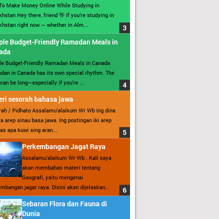
To Make Money Online While Studying in
hstan Hey there, friend 👋 If you’re studying in
hstan right now — whether in Alm...
ple Budget-Friendly Ramadan Meals in
ada
le Budget-Friendly Ramadan Meals in Canada
an in Canada has its own special rhythm. The
can be long—especially if you’re ...
ri sesorah bahasa jawa
ah / Pidhato Assalamu’alaikum Wr Wb Ing dina
ita arep sinau basa jawa. Ing postingan iki arep
as apa kuwi sing aran...
Perkembangan Jagat Raya
Assalamu’alaikum Wr Wb . Kali saya
akan membahas materi tentang
Geografi, yaitu mengenai
mbangan jagat raya. Disini akan dijelaskan...
Sebaran Flora dan Fauna di
Dunia