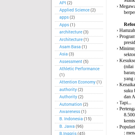
Mahka
API
(2)
›
Megawat
Applied Science
(2)
berpen
apps
(2)
Refo
Apps
(1)
›
Hamzah 
architecture
(3)
›
Program
Architecture
(1)
presi
Asam Basa
(1)
›
Minimny
Asia
(3)
sekto
›
Kesukse
Assessment
(5)
(nila
Athletic Performance
baran
(1)
yang 
Attention Economy
(1)
›
Kenaikan
authority
(2)
suku 
Authority
(2)
dan A
›
Tapi...
Automation
(2)
›
Perteng
Awareness
(1)
8.500
B. Indonesia
(15)
kemis
B. Jawa
(96)
›
Popular
: men
B.Inggris
(45)