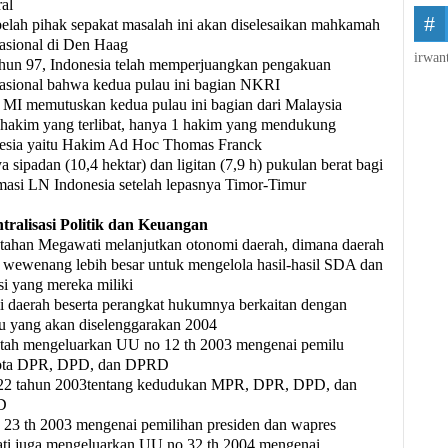
ral
elah pihak sepakat masalah ini akan diselesaikan mahkamah
nasional di Den Haag
irwan
ahun 97, Indonesia telah memperjuangkan pengakuan
nasional bahwa kedua pulau ini bagian NKRI
MI memutuskan kedua pulau ini bagian dari Malaysia
 hakim yang terlibat, hanya 1 hakim yang mendukung
esia yaitu Hakim Ad Hoc Thomas Franck
 sipadan (10,4 hektar) dan ligitan (7,9 h) pukulan berat bagi
masi LN Indonesia setelah lepasnya Timor-Timur
tralisasi Politik dan Keuangan
tahan Megawati melanjutkan otonomi daerah, dimana daerah
i wewenang lebih besar untuk mengelola hasil-hasil SDA dan
si yang mereka miliki
 daerah beserta perangkat hukumnya berkaitan dengan
u yang akan diselenggarakan 2004
tah mengeluarkan UU no 12 th 2003 mengenai pemilu
ota DPR, DPD, dan DPRD
22 tahun 2003tentang kedudukan MPR, DPR, DPD, dan
D
23 th 2003 mengenai pemilihan presiden dan wapres
i juga mengeluarkan UU no 32 th 2004 mengenai