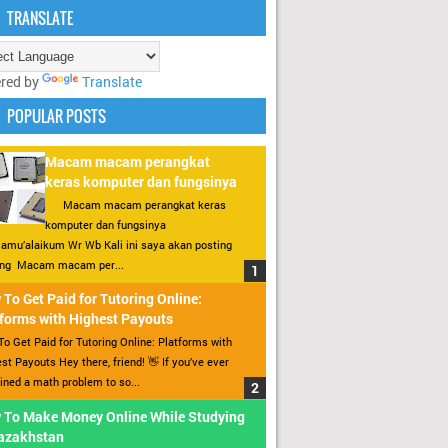
TRANSLATE
red by
Translate
POPULAR POSTS
Macam macam perangkat
keras komputer dan fungsinya
Macam macam perangkat keras
komputer dan fungsinya
amu’alaikum Wr Wb Kali ini saya akan posting
ang Macam macam per...
To Get Paid for Tutoring Online:
forms with Highest Payouts
o Get Paid for Tutoring Online: Platforms with
st Payouts Hey there, friend! 👋 If you’ve ever
ined a math problem to so...
 To Make Money Online While Studying
Kazakhstan