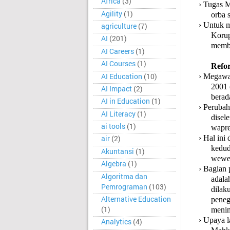
Africa
(3)
›
Tugas M
Agility
(1)
orba 
›
Untuk m
agriculture
(7)
Korup
AI
(201)
membe
AI Careers
(1)
AI Courses
(1)
Refo
AI Education
(10)
›
Megawat
2001 
AI Impact
(2)
berad
AI in Education
(1)
›
Perubah
AI Literacy
(1)
disel
ai tools
(1)
wapre
›
Hal ini
air
(2)
kedud
Akuntansi
(1)
wewe
Algebra
(1)
›
Bagian 
Algoritma dan
adala
Pemrograman
(103)
dilak
Alternative Education
peneg
(1)
menim
›
Upaya l
Analytics
(4)