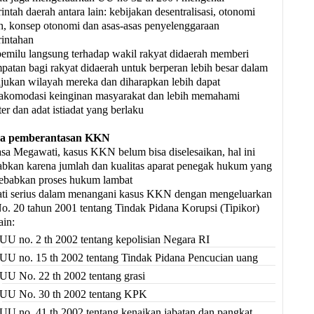
intah daerah antara lain: kebijakan desentralisasi, otonomi
h, konsep otonomi dan asas-asas penyelenggaraan
intahan
pemilu langsung terhadap wakil rakyat didaerah memberi
patan bagi rakyat didaerah untuk berperan lebih besar dalam
ukan wilayah mereka dan diharapkan lebih dapat
komodasi keinginan masyarakat dan lebih memahami
ter dan adat istiadat yang berlaku
a pemberantasan KKN
sa Megawati, kasus KKN belum bisa diselesaikan, hal ini
abkan karena jumlah dan kualitas aparat penegak hukum yang
babkan proses hukum lambat
i serius dalam menangani kasus KKN dengan mengeluarkan
. 20 tahun 2001 tentang Tindak Pidana Korupsi (Tipikor)
ain:
 no. 2 th 2002 tentang kepolisian Negara RI
 no. 15 th 2002 tentang Tindak Pidana Pencucian uang
 No. 22 th 2002 tentang grasi
 No. 30 th 2002 tentang KPK
 no. 41 th 2002 tentang kenaikan jabatan dan pangkat