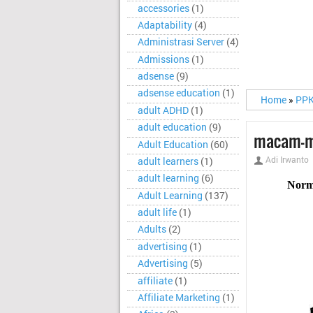
accessories
(1)
Adaptability
(4)
Administrasi Server
(4)
Admissions
(1)
adsense
(9)
adsense education
(1)
Home
»
PP
adult ADHD
(1)
adult education
(9)
macam-m
Adult Education
(60)
Adi Irwanto
adult learners
(1)
adult learning
(6)
Norm
Adult Learning
(137)
adult life
(1)
Adults
(2)
advertising
(1)
Advertising
(5)
affiliate
(1)
Affiliate Marketing
(1)