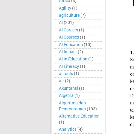
Africa
(3)
Agility
(1)
agriculture
(7)
AI
(201)
AI Careers
(1)
AI Courses
(1)
AI Education
(10)
AI Impact
(2)
1.
AI in Education
(1)
S
AI Literacy
(1)
ma
ai tools
(1)
o
air
(2)
k
Akuntansi
(1)
d
Algebra
(1)
D
Algoritma dan
m
Pemrograman
(103)
t
Alternative Education
k
(1)
d
Analytics
(4)