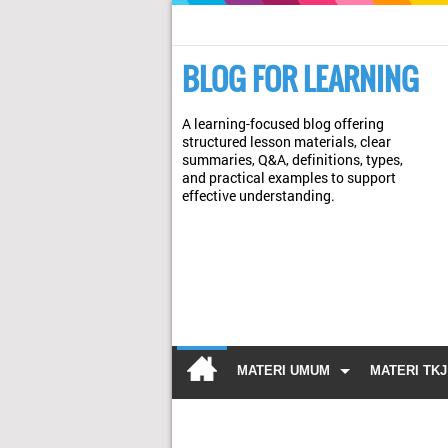
BLOG FOR LEARNING
A learning-focused blog offering
structured lesson materials, clear
summaries, Q&A, definitions, types,
and practical examples to support
effective understanding.
MATERI UMUM
MATERI TKJ