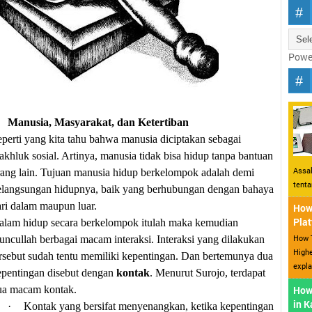
Powe
Manusia, Masyarakat, dan Ketertiban
eperti yang kita tahu bahwa manusia diciptakan sebagai
khluk sosial. Artinya, manusia tidak bisa hidup tanpa bantuan
Assal
rang lain. Tujuan manusia hidup berkelompok adalah demi
tent
elangsungan hidupnya, baik yang berhubungan dengan bahaya
ari dalam maupun luar.
How 
Plat
alam hidup secara berkelompok itulah maka kemudian
How T
uncullah berbagai macam interaksi. Interaksi yang dilakukan
Highe
ersebut sudah tentu memiliki kepentingan. Dan bertemunya dua
expla
epentingan disebut dengan
kontak
. Menurut Surojo, terdapat
ua macam kontak.
How
in 
·
Kontak yang bersifat menyenangkan, ketika kepentingan