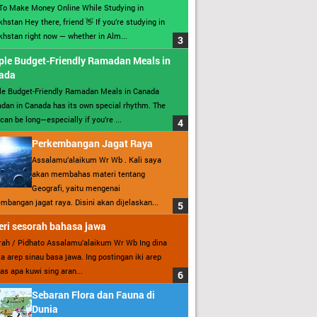
To Make Money Online While Studying in
hstan Hey there, friend 👋 If you’re studying in
hstan right now — whether in Alm...
ple Budget-Friendly Ramadan Meals in
ada
le Budget-Friendly Ramadan Meals in Canada
an in Canada has its own special rhythm. The
can be long—especially if you’re ...
Perkembangan Jagat Raya
Assalamu’alaikum Wr Wb . Kali saya
akan membahas materi tentang
Geografi, yaitu mengenai
mbangan jagat raya. Disini akan dijelaskan...
ri sesorah bahasa jawa
ah / Pidhato Assalamu’alaikum Wr Wb Ing dina
ita arep sinau basa jawa. Ing postingan iki arep
as apa kuwi sing aran...
Sebaran Flora dan Fauna di
Dunia