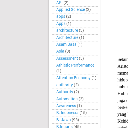
API
(2)
Applied Science
(2)
apps
(2)
Apps
(1)
architecture
(3)
Architecture
(1)
Asam Basa
(1)
Asia
(3)
Assessment
(5)
Selai
Athletic Performance
Arist
(1)
meman
Attention Economy
(1)
hidup
authority
(2)
hubun
Authority
(2)
Hubun
Automation
(2)
juga 
Awareness
(1)
berke
B. Indonesia
(15)
yang 
B. Jawa
(96)
Kehid
B.Inggris
(45)
terja