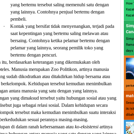
How 
yang bertemu tersebut saling memenuhi satu dengan
Kazak
yang lainnya. Contohnya penjual bertemu dengan
Kazak
pembeli.
Sim
·
Kontak yang bersifat tidak menyenangkan, terjadi pada
Can
saat kepentingan yang bertemu saling melawan atau
Simp
bersaing. Contohnya ketika pelamar bertemu dengan
Ramad
pelamar yang lainnya, seorang pemilik toko yang
days 
bertemu dengan pencuri.
n itu, berdasarkan keterangan yang dikemukakan oleh
oteles. Manusia merupakan Zoo Politikon, artinya manusia
g sudah dikodratkan atau ditakdirkan hidup bersama atau
 berkelompok. Kehidupan tersebut kemudian menimbulkan
perke
gan antara manusia yang satu dengan yang lainnya.
mate
gan yang dimaksud tersebut yaitu hubungan sosial atau yang
Sesor
disebut juga sebagai relasi sosial. Dalam kehidupan secara
iki k
lompok tersebut maka kemudian menimbulkan suatu interaksi
dibah
berkedudukan sesuai perannya masing-masing.
upan di dalam ranah kebersamaan atau
ko-eksistensi
artinya
dinya hubungan antara manusia yang satu dengan yang lainnya.