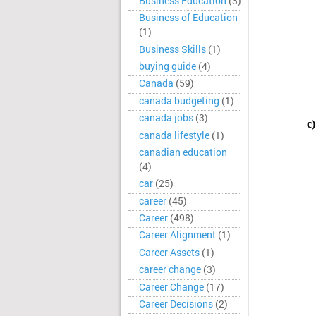
Business Education
(3)
Business of Education
(1)
Business Skills
(1)
buying guide
(4)
Canada
(59)
canada budgeting
(1)
canada jobs
(3)
c)
canada lifestyle
(1)
canadian education
(4)
car
(25)
career
(45)
Career
(498)
Career Alignment
(1)
Career Assets
(1)
career change
(3)
Career Change
(17)
Career Decisions
(2)