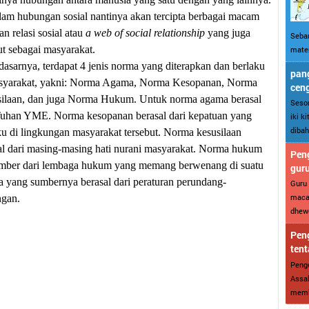
lam hubungan sosial nantinya akan tercipta berbagai macam
an relasi sosial atau
a web of social relationship
yang juga
Sebar
ut sebagai masyarakat.
mater
dasarnya, terdapat 4 jenis norma yang diterapkan dan berlaku
pang
syarakat, yakni: Norma Agama, Norma Kesopanan, Norma
cen
ilaan, dan juga Norma Hukum. Untuk norma agama berasal
Sesor
Tuhan YME. Norma kesopanan berasal dari kepatuan yang
iki k
dibah
ku di lingkungan masyarakat tersebut. Norma kesusilaan
al dari masing-masing hati nurani masyarakat. Norma hukum
Peng
mber dari lembaga hukum yang memang berwenang di suatu
gur
a yang sumbernya berasal dari peraturan perundang-
Guru 
maca
gan.
dhewe
Peng
tent
Penge
Assal
memba