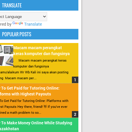
TRANSLATE
red by
Translate
POPULAR POSTS
Macam macam perangkat
keras komputer dan fungsinya
Macam macam perangkat keras
komputer dan fungsinya
amu’alaikum Wr Wb Kali ini saya akan posting
ang Macam macam per...
To Get Paid for Tutoring Online:
forms with Highest Payouts
o Get Paid for Tutoring Online: Platforms with
st Payouts Hey there, friend! 👋 If you’ve ever
ined a math problem to so...
 To Make Money Online While Studying
Kazakhstan