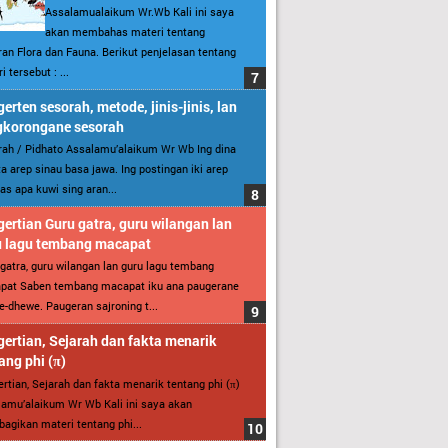
Assalamualaikum Wr.Wb Kali ini saya
akan membahas materi tentang
an Flora dan Fauna. Berikut penjelasan tentang
i tersebut : ...
erten sesorah, metode, jinis-jinis, lan
gkorongane sesorah
ah / Pidhato Assalamu’alaikum Wr Wb Ing dina
ita arep sinau basa jawa. Ing postingan iki arep
as apa kuwi sing aran...
ertian Guru gatra, guru wilangan lan
u lagu tembang macapat
gatra, guru wilangan lan guru lagu tembang
pat Saben tembang macapat iku ana paugerane
-dhewe. Paugeran sajroning t...
ertian, Sejarah dan fakta menarik
ang phi (π)
rtian, Sejarah dan fakta menarik tentang phi (π)
amu’alaikum Wr Wb Kali ini saya akan
gikan materi tentang phi...