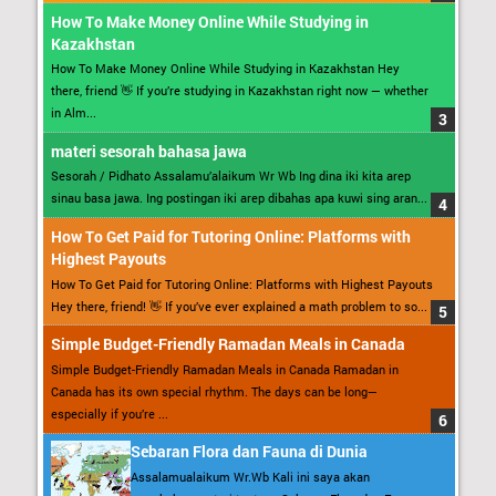
How To Make Money Online While Studying in
Kazakhstan
How To Make Money Online While Studying in Kazakhstan Hey
there, friend 👋 If you’re studying in Kazakhstan right now — whether
in Alm...
materi sesorah bahasa jawa
Sesorah / Pidhato Assalamu’alaikum Wr Wb Ing dina iki kita arep
sinau basa jawa. Ing postingan iki arep dibahas apa kuwi sing aran...
How To Get Paid for Tutoring Online: Platforms with
Highest Payouts
How To Get Paid for Tutoring Online: Platforms with Highest Payouts
Hey there, friend! 👋 If you’ve ever explained a math problem to so...
Simple Budget-Friendly Ramadan Meals in Canada
Simple Budget-Friendly Ramadan Meals in Canada Ramadan in
Canada has its own special rhythm. The days can be long—
especially if you’re ...
Sebaran Flora dan Fauna di Dunia
Assalamualaikum Wr.Wb Kali ini saya akan