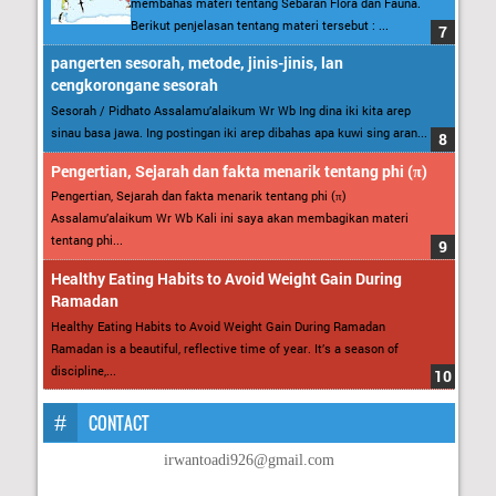
membahas materi tentang Sebaran Flora dan Fauna.
Berikut penjelasan tentang materi tersebut : ...
pangerten sesorah, metode, jinis-jinis, lan
cengkorongane sesorah
Sesorah / Pidhato Assalamu’alaikum Wr Wb Ing dina iki kita arep
sinau basa jawa. Ing postingan iki arep dibahas apa kuwi sing aran...
Pengertian, Sejarah dan fakta menarik tentang phi (π)
Pengertian, Sejarah dan fakta menarik tentang phi (π)
Assalamu’alaikum Wr Wb Kali ini saya akan membagikan materi
tentang phi...
Healthy Eating Habits to Avoid Weight Gain During
Ramadan
Healthy Eating Habits to Avoid Weight Gain During Ramadan
Ramadan is a beautiful, reflective time of year. It’s a season of
discipline,...
CONTACT
irwantoadi926@gmail.com