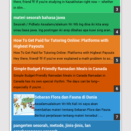
there, friend 👋 If you’re studying in Kazakhstan right now — whether
in Alm...
materi sesorah bahasa jawa
Sesorah / Pidhato Assalamu’alaikum Wr Wb Ing dina iki kita arep
sinau basa jawa. Ing postingan iki arep dibahas apa kuwi sing aran...
How To Get Paid for Tutoring Online: Platforms with
Highest Payouts
How To Get Paid for Tutoring Online: Platforms with Highest Payouts
Hey there, friend! 👋 If you’ve ever explained a math problem to so...
Simple Budget-Friendly Ramadan Meals in Canada
Simple Budget-Friendly Ramadan Meals in Canada Ramadan in
Canada has its own special rhythm. The days can be long—
especially if you’re ...
Sebaran Flora dan Fauna di Dunia
Assalamualaikum Wr.Wb Kali ini saya akan
membahas materi tentang Sebaran Flora dan Fauna.
Berikut penjelasan tentang materi tersebut : ...
pangerten sesorah, metode, jinis-jinis, lan