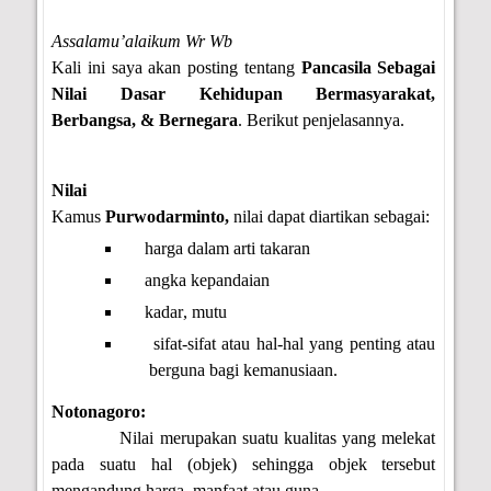
Assalamu’alaikum Wr Wb
Kali ini saya akan posting tentang
P
ancasila Sebagai
Nilai Dasar Kehidupan Bermasyarakat,
Berbangsa, & Bernegara
.
Berikut penjelasannya.
Nilai
Kamus
Purwodarminto,
nilai d
apat diartikan sebagai
:
harga dalam
arti
takaran
angka kepandaian
k
adar
,
mutu
sifat-sifat atau hal-hal yang penting atau
berguna bagi kemanusiaan.
Notonagoro:
Nilai merupakan suatu kualitas yang melekat
pada suatu hal (objek) sehingga objek tersebut
mengandung harga, manfaat atau guna.