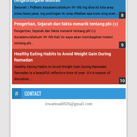
cengkorongane sesorah
Sesorah / Pidhato Assalamu’alaikum Wr Wb Ing dina iki kita arep
sinau basa jawa. Ing postingan iki arep dibahas apa kuwi sing aran...
Pengertian, Sejarah dan fakta menarik tentang phi (π)
Pengertian, Sejarah dan fakta menarik tentang phi (π)
Assalamu’alaikum Wr Wb Kali ini saya akan membagikan materi
tentang phi...
Healthy Eating Habits to Avoid Weight Gain During
Ramadan
Healthy Eating Habits to Avoid Weight Gain During Ramadan
Ramadan is a beautiful, reflective time of year. It’s a season of
discipline,...
CONTACT
irwantoadi926@gmail.com