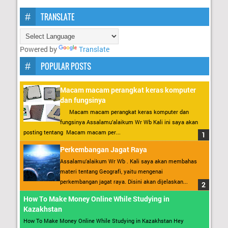
TRANSLATE
Powered by
Translate
POPULAR POSTS
Macam macam perangkat keras komputer
dan fungsinya
Macam macam perangkat keras komputer dan
fungsinya Assalamu’alaikum Wr Wb Kali ini saya akan
posting tentang Macam macam per...
Perkembangan Jagat Raya
Assalamu’alaikum Wr Wb . Kali saya akan membahas
materi tentang Geografi, yaitu mengenai
perkembangan jagat raya. Disini akan dijelaskan...
How To Make Money Online While Studying in
Kazakhstan
How To Make Money Online While Studying in Kazakhstan Hey