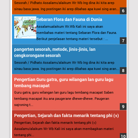
Sesorah / Pidhato Assalamu’alaikum Wr Wb Ing dina iki kita arep
sinau basa jawa. Ing postingan iki arep dibahas apa kuwi sing aran...
Sebaran Flora dan Fauna di Dunia
Assalamualaikum Wr.Wb Kali ini saya akan
membahas materi tentang Sebaran Flora dan Fauna.
Berikut penjelasan tentang materi tersebut : ...
pangerten sesorah, metode, jinis-jinis, lan
cengkorongane sesorah
Sesorah / Pidhato Assalamu’alaikum Wr Wb Ing dina iki kita arep
sinau basa jawa. Ing postingan iki arep dibahas apa kuwi sing aran...
Pengertian Guru gatra, guru wilangan lan guru lagu
tembang macapat
Guru gatra, guru wilangan lan guru lagu tembang macapat Saben
tembang macapat iku ana paugerane dhewe-dhewe. Paugeran
sajroning t...
Pengertian, Sejarah dan fakta menarik tentang phi (π)
Pengertian, Sejarah dan fakta menarik tentang phi (π)
Assalamu’alaikum Wr Wb Kali ini saya akan membagikan materi
tentang phi...