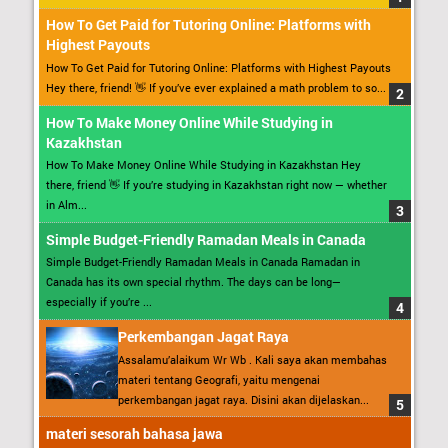
How To Get Paid for Tutoring Online: Platforms with
Highest Payouts
How To Get Paid for Tutoring Online: Platforms with Highest Payouts
Hey there, friend! 👋 If you’ve ever explained a math problem to so...
How To Make Money Online While Studying in
Kazakhstan
How To Make Money Online While Studying in Kazakhstan Hey
there, friend 👋 If you’re studying in Kazakhstan right now — whether
in Alm...
Simple Budget-Friendly Ramadan Meals in Canada
Simple Budget-Friendly Ramadan Meals in Canada Ramadan in
Canada has its own special rhythm. The days can be long—
especially if you’re ...
Perkembangan Jagat Raya
Assalamu’alaikum Wr Wb . Kali saya akan membahas
materi tentang Geografi, yaitu mengenai
perkembangan jagat raya. Disini akan dijelaskan...
materi sesorah bahasa jawa