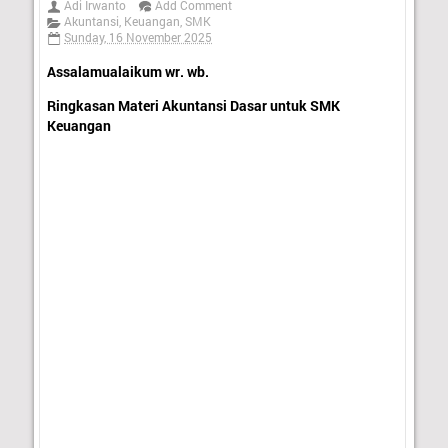
Adi Irwanto
Add Comment
Akuntansi
,
Keuangan
,
SMK
Sunday, 16 November 2025
Assalamualaikum wr. wb.
Ringkasan Materi Akuntansi Dasar untuk SMK
Keuangan