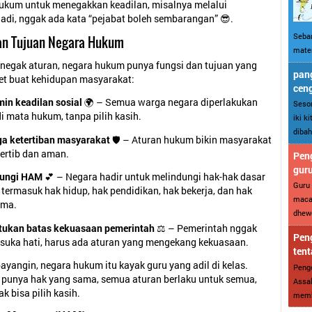
kum untuk menegakkan keadilan, misalnya melalui
Jadi, nggak ada kata “pejabat boleh sembarangan” 😎.
Sebar
dan Tujuan Negara Hukum
mater
penegak aturan, negara hukum punya fungsi dan tujuan yang
pang
et buat kehidupan masyarakat:
cen
in keadilan sosial
🌍 – Semua warga negara diperlakukan
Sesor
i mata hukum, tanpa pilih kasih.
iki k
dibah
a ketertiban masyarakat
🛡️ – Aturan hukum bikin masyarakat
tertib dan aman.
Peng
gur
dungi HAM
💕 – Negara hadir untuk melindungi hak-hak dasar
Guru 
 termasuk hak hidup, hak pendidikan, hak bekerja, dan hak
maca
ama.
dhewe
ukan batas kekuasaan pemerintah
⚖️ – Pemerintah nggak
Peng
esuka hati, harus ada aturan yang mengekang kekuasaan.
tent
yangin, negara hukum itu kayak guru yang adil di kelas.
Penge
punya hak yang sama, semua aturan berlaku untuk semua,
Assal
k bisa pilih kasih.
memba