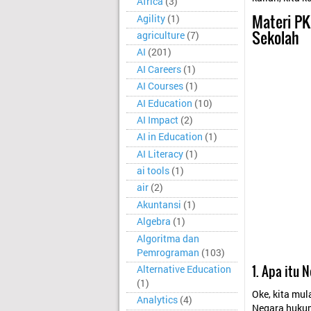
Africa
(3)
Materi PK
Agility
(1)
Sekolah
agriculture
(7)
AI
(201)
AI Careers
(1)
AI Courses
(1)
AI Education
(10)
AI Impact
(2)
AI in Education
(1)
AI Literacy
(1)
ai tools
(1)
air
(2)
Akuntansi
(1)
Algebra
(1)
Algoritma dan
Pemrograman
(103)
1. Apa itu
Alternative Education
(1)
Oke, kita mul
Analytics
(4)
Negara huku