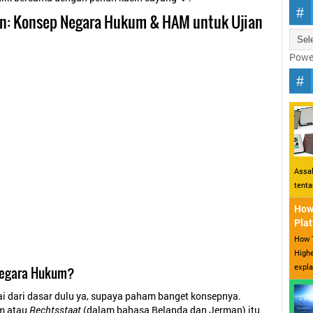
n: Konsep Negara Hukum & HAM untuk Ujian
Powe
Assal
tent
How 
Plat
How T
Highe
expla
 Negara Hukum?
ai dari dasar dulu ya, supaya paham banget konsepnya.
m atau
Rechtsstaat
(dalam bahasa Belanda dan Jerman) itu