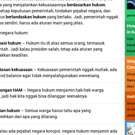
ra yang menjalankan kekuasaannya
berdasarkan hukum
.
etiap keputusan pemerintah, tindakan pejabat negara, dan
perke
rus
berlandaskan hukum
yang berlaku. Jadi, pemerintah nggak
a sendiri, harus ada aturan main yang jelas.
How
in 
i negara hukum:
How 
masi hukum
– Hukum itu di atas semua orang, termasuk
Kazak
tah. Jadi kalau presiden salah, tetap ada aturan yang
Kazak
kkan keadilan.
Sim
Can
tasan kekuasaan
– Kekuasaan pemerintah nggak mutlak, ada
Simp
and balance agar tidak menyalahgunakan wewenang.
Ramad
days 
dungan HAM
– Negara hukum menjamin hak-hak warga
 jadi hak kita nggak bisa dilanggar seenaknya.
mate
Sesor
iki k
ian hukum
– Semua warga harus tahu apa yang
dibah
olehkan dan apa yang dilarang.
alau ada pejabat negara korupsi, negara hukum menjamin ada