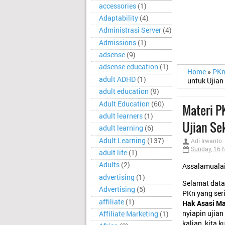
accessories
(1)
Adaptability
(4)
Administrasi Server
(4)
Admissions
(1)
adsense
(9)
adsense education
(1)
Home
»
PK
adult ADHD
(1)
untuk Ujian
adult education
(9)
Adult Education
(60)
Materi P
adult learners
(1)
Ujian Se
adult learning
(6)
Adult Learning
(137)
Adi Irwanto
Sunday, 16 
adult life
(1)
Adults
(2)
Assalamualai
advertising
(1)
Selamat datan
Advertising
(5)
PKn yang seri
affiliate
(1)
Hak Asasi M
nyiapin ujian
Affiliate Marketing
(1)
kalian, kita 