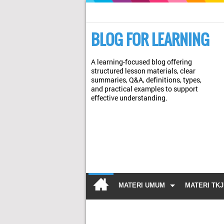
BLOG FOR LEARNING
A learning-focused blog offering
structured lesson materials, clear
summaries, Q&A, definitions, types,
and practical examples to support
effective understanding.
MATERI UMUM
MATERI TKJ