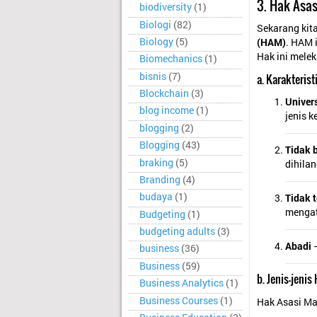
3. Hak Asa
biodiversity
(1)
Biologi
(82)
Sekarang kit
Biology
(5)
(HAM)
. HAM i
Hak ini melek
Biomechanics
(1)
bisnis
(7)
a. Karakteris
Blockchain
(3)
Univer
blog income
(1)
jenis k
blogging
(2)
Blogging
(43)
Tidak 
braking
(5)
dihila
Branding
(4)
budaya
(1)
Tidak 
mengat
Budgeting
(1)
budgeting adults
(3)
Abadi
–
business
(36)
Business
(59)
b. Jenis-jeni
Business Analytics
(1)
Business Courses
(1)
Hak Asasi Ma