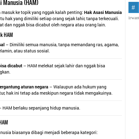
si Manusia (HAM)
a masuk ke topik yang nggak kalah penting:
Hak Asasi Manusia
irwan
tu hak yang dimiliki setiap orang sejak lahir, tanpa terkecuali.
at dan nggak bisa dicabut oleh negara atau orang lain.
tik HAM
sal
– Dimiliki semua manusia, tanpa memandang ras, agama,
elamin, atau status sosial.
bisa dicabut
– HAM melekat sejak lahir dan nggak bisa
ngkan.
tergantung aturan negara
– Walaupun ada hukum yang
ur, hak ini tetap ada meskipun negara tidak mengakuinya.
 HAM berlaku sepanjang hidup manusia.
s HAM
nusia biasanya dibagi menjadi beberapa kategori: