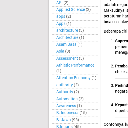
API
(2)
adalah nega
Applied Science
(2)
Maksudnya, s
peraturan ha
apps
(2)
bisa seenakny
Apps
(1)
architecture
(3)
Beberapa cir
Architecture
(1)
Supre
Asam Basa
(1)
pemerin
Asia
(3)
menega
Assessment
(5)
Athletic Performance
Pemba
(1)
check 
Attention Economy
(1)
authority
(2)
Perlin
negara,
Authority
(2)
Automation
(2)
Kepast
Awareness
(1)
diperb
B. Indonesia
(15)
B. Jawa
(96)
Contohnya, k
B.Inggris
(45)