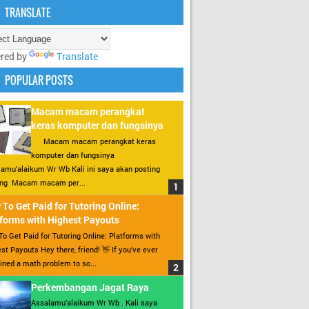
TRANSLATE
red by
Translate
POPULAR POSTS
Macam macam perangkat
keras komputer dan fungsinya
Macam macam perangkat keras
komputer dan fungsinya
amu’alaikum Wr Wb Kali ini saya akan posting
ang Macam macam per...
To Get Paid for Tutoring Online:
forms with Highest Payouts
o Get Paid for Tutoring Online: Platforms with
st Payouts Hey there, friend! 👋 If you’ve ever
ined a math problem to so...
Perkembangan Jagat Raya
Assalamu’alaikum Wr Wb . Kali saya