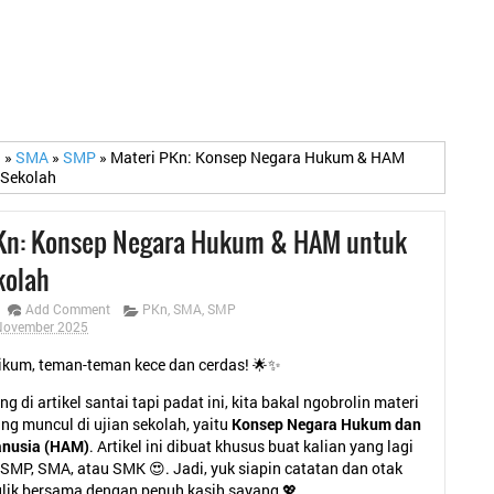
n
»
SMA
»
SMP
»
Materi PKn: Konsep Negara Hukum & HAM
 Sekolah
Kn: Konsep Negara Hukum & HAM untuk
kolah
Add Comment
PKn
,
SMA
,
SMP
November 2025
kum, teman-teman kece dan cerdas! 🌟✨
g di artikel santai tapi padat ini, kita bakal ngobrolin materi
ng muncul di ujian sekolah, yaitu
Konsep Negara Hukum dan
anusia (HAM)
. Artikel ini dibuat khusus buat kalian yang lagi
 SMP, SMA, atau SMK 😍. Jadi, yuk siapin catatan dan otak
kulik bersama dengan penuh kasih sayang 💖.