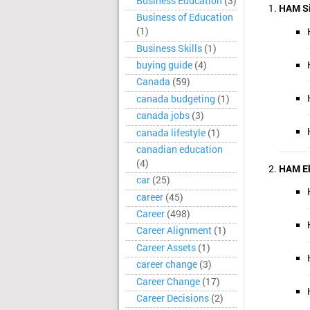
Business Education
(3)
HAM Sip
Business of Education
(1)
Business Skills
(1)
buying guide
(4)
Canada
(59)
canada budgeting
(1)
canada jobs
(3)
canada lifestyle
(1)
canadian education
(4)
HAM Ek
car
(25)
career
(45)
Career
(498)
Career Alignment
(1)
Career Assets
(1)
career change
(3)
Career Change
(17)
Career Decisions
(2)