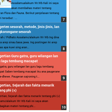
Assalamualaikum Wr.Wb Kali ini saya
akan membahas materi tentang
an Flora dan Fauna. Berikut penjelasan tentang
i tersebut : ...
erten sesorah, metode, jinis-jinis, lan
gkorongane sesorah
ah / Pidhato Assalamu’alaikum Wr Wb Ing dina
ita arep sinau basa jawa. Ing postingan iki arep
as apa kuwi sing aran...
ertian Guru gatra, guru wilangan lan
u lagu tembang macapat
gatra, guru wilangan lan guru lagu tembang
pat Saben tembang macapat iku ana paugerane
-dhewe. Paugeran sajroning t...
ertian, Sejarah dan fakta menarik
ang phi (π)
rtian, Sejarah dan fakta menarik tentang phi (π)
amu’alaikum Wr Wb Kali ini saya akan
gikan materi tentang phi...