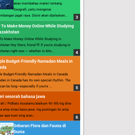
akan membahas materi tentang
Geografi, yaitu mengenai
mbangan jagat raya. Disini akan dijelaskan...
 To Make Money Online While Studying
Kazakhstan
To Make Money Online While Studying in
hstan Hey there, friend 👋 If you’re studying in
hstan right now — whether in Alm...
ple Budget-Friendly Ramadan Meals in
ada
le Budget-Friendly Ramadan Meals in Canada
an in Canada has its own special rhythm. The
can be long—especially if you’re ...
ri sesorah bahasa jawa
ah / Pidhato Assalamu’alaikum Wr Wb Ing dina
ita arep sinau basa jawa. Ing postingan iki arep
as apa kuwi sing aran...
Sebaran Flora dan Fauna di
Dunia