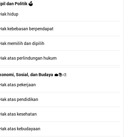
il dan Politik
🗳️
Hak hidup
Hak kebebasan berpendapat
Hak memilih dan dipilih
Hak atas perlindungan hukum
onomi, Sosial, dan Budaya
💼📚🎨
Hak atas pekerjaan
Hak atas pendidikan
Hak atas kesehatan
Hak atas kebudayaan