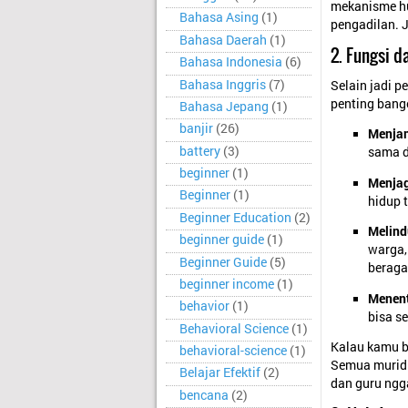
mekanisme hu
Bahasa Asing
(1)
pengadilan. 
Bahasa Daerah
(1)
2. Fungsi 
Bahasa Indonesia
(6)
Bahasa Inggris
(7)
Selain jadi 
penting bang
Bahasa Jepang
(1)
banjir
(26)
Menjam
battery
(3)
sama d
beginner
(1)
Menjag
Beginner
(1)
hidup 
Beginner Education
(2)
Melin
beginner guide
(1)
warga,
Beginner Guide
(5)
berag
beginner income
(1)
Menent
behavior
(1)
bisa s
Behavioral Science
(1)
Kalau kamu ba
behavioral-science
(1)
Semua murid 
Belajar Efektif
(2)
dan guru ngga
bencana
(2)