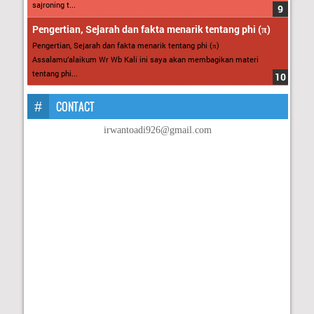
sajroning t...
Pengertian, Sejarah dan fakta menarik tentang phi (π)
Pengertian, Sejarah dan fakta menarik tentang phi (π)
Assalamu’alaikum Wr Wb Kali ini saya akan membagikan materi
tentang phi...
CONTACT
irwantoadi926@gmail.com