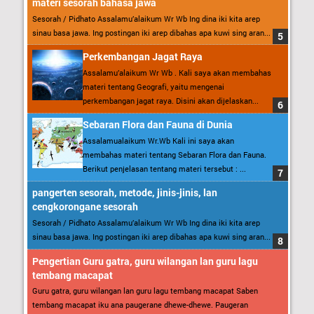
materi sesorah bahasa jawa
Sesorah / Pidhato Assalamu’alaikum Wr Wb Ing dina iki kita arep
sinau basa jawa. Ing postingan iki arep dibahas apa kuwi sing aran...
Perkembangan Jagat Raya
Assalamu’alaikum Wr Wb . Kali saya akan membahas
materi tentang Geografi, yaitu mengenai
perkembangan jagat raya. Disini akan dijelaskan...
Sebaran Flora dan Fauna di Dunia
Assalamualaikum Wr.Wb Kali ini saya akan
membahas materi tentang Sebaran Flora dan Fauna.
Berikut penjelasan tentang materi tersebut : ...
pangerten sesorah, metode, jinis-jinis, lan
cengkorongane sesorah
Sesorah / Pidhato Assalamu’alaikum Wr Wb Ing dina iki kita arep
sinau basa jawa. Ing postingan iki arep dibahas apa kuwi sing aran...
Pengertian Guru gatra, guru wilangan lan guru lagu
tembang macapat
Guru gatra, guru wilangan lan guru lagu tembang macapat Saben
tembang macapat iku ana paugerane dhewe-dhewe. Paugeran