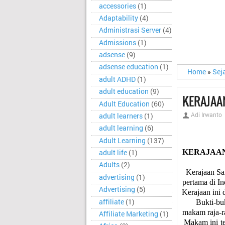
accessories
(1)
Adaptability
(4)
Administrasi Server
(4)
Admissions
(1)
adsense
(9)
adsense education
(1)
Home
»
Sej
adult ADHD
(1)
adult education
(9)
KERAJAA
Adult Education
(60)
Adi Irwanto
adult learners
(1)
adult learning
(6)
Adult Learning
(137)
KERAJAA
adult life
(1)
Adults
(2)
·
Kerajaan Sa
advertising
(1)
pertama di I
Advertising
(5)
·
Kerajaan ini 
affiliate
(1)
·
Bukti-bu
makam raja-r
Affiliate Marketing
(1)
·
Makam ini te