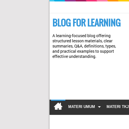
BLOG FOR LEARNING
A learning-focused blog offering
structured lesson materials, clear
summaries, Q&A, definitions, types,
and practical examples to support
effective understanding.
MATERI UMUM
MATERI TKJ