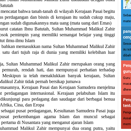
Batutah
 mencatat bahwa tanah-tanah di wilayah Kerajaan Pasai begitu
Sebar
itas perdagangan dan bisnis di kerajaan itu sudah cukup maju,
mater
engan sudah digunakannya mata uang (mata uang dari Emas)
urut catatan Ibnu Batutah, Sultan Muhammad Malikul Zahir
pang
osok pemimpin yang memiliki semangat belajar yang tinggi
cen
ut ilmu-ilmu Islam
Sesor
h bahkan memasukkan nama Sultan Muhammad Malikul Zahir
iki k
h satu dari tujuh raja di dunia yang memiliki kelebihan luar
dibah
aja, Sultan Muhammad Malikul Zahir merupakan orang yang
Peng
, pemurah, rendah hati, dan mempunyai perhatian terhadap
gur
n. Meskipun ia telah menaklukkan banyak kerajaan, Sultan
Guru 
ikul Zahir tidak pernah bersikap jumawa
maca
emasannya, Kerajaan Pasai dan Kerajaan Samudera menjelma
dhewe
t perdagangan internasional. Kerajaan pelabuhan Islam itu
 dikunjungi para pedagang dan saudagar dari berbagai benua
Peng
, Afrika, Cina, dan Eropa
tent
sebagai pusat perdagangan, Kesultanan Samudera Pasai juga
Penge
pusat perkembangan agama Islam dan muncul sebagai
Assal
 pertama di Nusantara yang menganut ajaran Islam
memba
uhammad Malikul Zahir mempunyai dua orang putra, yaitu