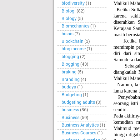
biodiversity
(1)
Malikul Mah
·
Ketika Sul
Biologi
(82)
karena saki
Biology
(5)
diserahkan 
Biomechanics
(1)
Kerajaan Sa
bisnis
(7)
masih berusia
·
Ketika 
Blockchain
(3)
memimpin pe
blog income
(1)
diri dari s
blogging
(2)
Samudera dan
Blogging
(43)
·
Sebaga
braking
(5)
diangkatlah
Malikul Mans
Branding
(4)
·
Namun, keh
budaya
(1)
lama karena t
Budgeting
(1)
·
Penyebabny
budgeting adults
(3)
seorang ist
business
(36)
sendiri.
·
Pada akhirny
Business
(59)
kemudian me
Business Analytics
(1)
Mahmud meng
Business Courses
(1)
hingga digab