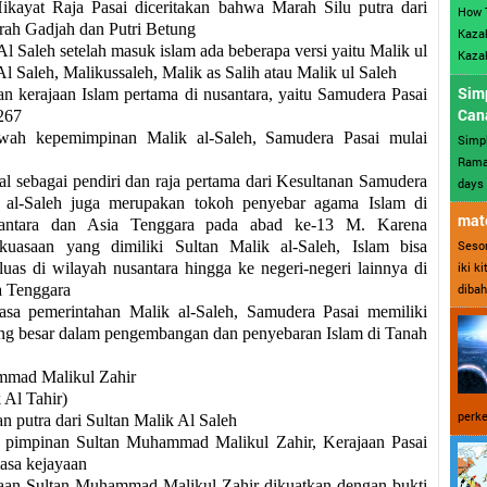
kayat Raja Pasai diceritakan bahwa Marah Silu putra dari
How 
ah Gadjah dan Putri Betung
Kazak
 Saleh setelah masuk islam ada beberapa versi yaitu Malik ul
Kazak
Al Saleh, Malikussaleh, Malik as Salih atau Malik ul Saleh
Sim
an kerajaan Islam pertama di nusantara, yaitu Samudera Pasai
Can
267
wah kepemimpinan Malik al-Saleh, Samudera Pasai mulai
Simp
Ramad
al sebagai pendiri dan raja pertama dari Kesultanan Samudera
days 
k al-Saleh juga merupakan tokoh penyebar agama Islam di
mate
santara dan Asia Tenggara pada abad ke-13 M. Karena
Sesor
kuasaan yang dimiliki Sultan Malik al-Saleh, Islam bisa
iki k
uas di wilayah nusantara hingga ke negeri-negeri lainnya di
dibah
a Tenggara
sa pemerintahan Malik al-Saleh, Samudera Pasai memiliki
ang besar dalam pengembangan dan penyebaran Islam di Tanah
mmad Malikul Zahir
 Al Tahir)
perke
 putra dari Sultan Malik Al Saleh
pimpinan Sultan Muhammad Malikul Zahir, Kerajaan Pasai
asa kejayaan
aan Sultan Muhammad Malikul Zahir dikuatkan dengan bukti