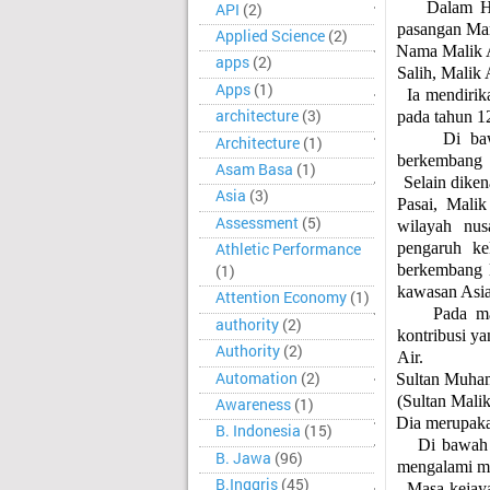
·
Dalam Hi
API
(2)
pasangan Mar
Applied Science
(2)
·
Nama Malik Al
apps
(2)
Salih, Malik 
Apps
(1)
·
Ia mendirik
architecture
(3)
pada tahun 1
·
Di ba
Architecture
(1)
berkembang
Asam Basa
(1)
·
Selain diken
Asia
(3)
Pasai, Mali
Assessment
(5)
wilayah nu
pengaruh ke
Athletic Performance
berkembang l
(1)
kawasan Asi
Attention Economy
(1)
·
Pada ma
authority
(2)
kontribusi y
Authority
(2)
Air.
Automation
(2)
·
Sultan Muha
(Sultan Malik
Awareness
(1)
·
Dia merupakan
B. Indonesia
(15)
·
Di bawah 
B. Jawa
(96)
mengalami m
B.Inggris
(45)
·
Masa kejay