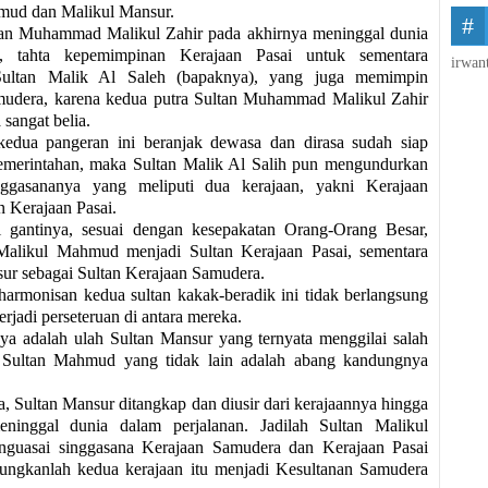
mud dan Malikul Mansur.
tan Muhammad Malikul Zahir pada akhirnya meninggal dunia
t, tahta kepemimpinan Kerajaan Pasai untuk sementara
irwan
Sultan Malik Al Saleh (bapaknya), yang juga memimpin
mudera, karena kedua putra Sultan Muhammad Malikul Zahir
 sangat belia.
kedua pangeran ini beranjak dewasa dan dirasa sudah siap
merintahan, maka Sultan Malik Al Salih pun mengundurkan
inggasananya yang meliputi dua kerajaan, yakni Kerajaan
 Kerajaan Pasai.
i gantinya, sesuai dengan kesepakatan Orang-Orang Besar,
 Malikul Mahmud menjadi Sultan Kerajaan Pasai, sementara
ur sebagai Sultan Kerajaan Samudera.
armonisan kedua sultan kakak-beradik ini tidak berlangsung
erjadi perseteruan di antara mereka.
a adalah ulah Sultan Mansur yang ternyata menggilai salah
ri Sultan Mahmud yang tidak lain adalah abang kandungnya
a, Sultan Mansur ditangkap dan diusir dari kerajaannya hingga
ninggal dunia dalam perjalanan. Jadilah Sultan Malikul
uasai singgasana Kerajaan Samudera dan Kerajaan Pasai
ungkanlah kedua kerajaan itu menjadi Kesultanan Samudera