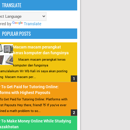
TRANSLATE
red by
Translate
POPULAR POSTS
Macam macam perangkat
keras komputer dan fungsinya
Macam macam perangkat keras
komputer dan fungsinya
amu’alaikum Wr Wb Kali ini saya akan posting
ang Macam macam per...
To Get Paid for Tutoring Online:
forms with Highest Payouts
o Get Paid for Tutoring Online: Platforms with
st Payouts Hey there, friend! 👋 If you’ve ever
ined a math problem to so...
 To Make Money Online While Studying
Kazakhstan