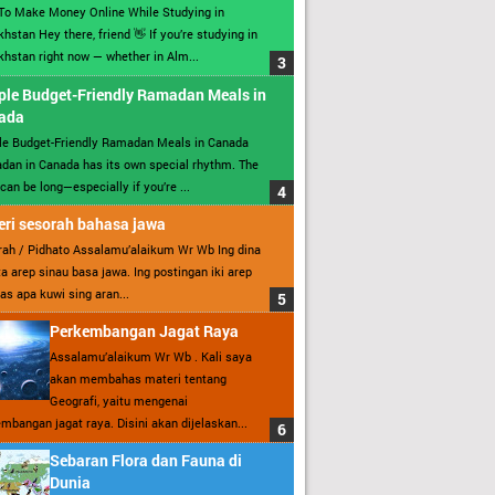
To Make Money Online While Studying in
hstan Hey there, friend 👋 If you’re studying in
hstan right now — whether in Alm...
ple Budget-Friendly Ramadan Meals in
ada
le Budget-Friendly Ramadan Meals in Canada
an in Canada has its own special rhythm. The
can be long—especially if you’re ...
ri sesorah bahasa jawa
ah / Pidhato Assalamu’alaikum Wr Wb Ing dina
ita arep sinau basa jawa. Ing postingan iki arep
as apa kuwi sing aran...
Perkembangan Jagat Raya
Assalamu’alaikum Wr Wb . Kali saya
akan membahas materi tentang
Geografi, yaitu mengenai
mbangan jagat raya. Disini akan dijelaskan...
Sebaran Flora dan Fauna di
Dunia