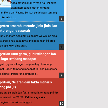
Assalamualaikum Wr.Wb Kali ini saya
akan membahas materi tentang
an Flora dan Fauna. Berikut penjelasan tentang
i tersebut : ...
erten sesorah, metode, jinis-jinis, lan
gkorongane sesorah
ah / Pidhato Assalamu’alaikum Wr Wb Ing dina
ita arep sinau basa jawa. Ing postingan iki arep
as apa kuwi sing aran...
ertian Guru gatra, guru wilangan lan
u lagu tembang macapat
gatra, guru wilangan lan guru lagu tembang
pat Saben tembang macapat iku ana paugerane
-dhewe. Paugeran sajroning t...
ertian, Sejarah dan fakta menarik
ang phi (π)
rtian, Sejarah dan fakta menarik tentang phi (π)
amu’alaikum Wr Wb Kali ini saya akan
gikan materi tentang phi...