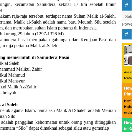
ringin, kecamatan Samudera, sekitar 17 km sebelah timur
e.
akam raja-raja tersebut, terdapat nama Sultan Malik al-Saleh,
ertama. Malik al-
Saleh adalah nama baru Meurah Silu setelah
Powe
am, dan merupakan sultan Islam
pertama di Indonesia
ih kurang 29 tahun (1297-1326 M)
Samudera Pasai merupakan gabungan dari Kerajaan Pase dan
an raja pertama Malik al-Saleh
ang memerintah di Samudera Pasai
ik al Saleh
uhammad Malikul Zahir
Assal
likul Mahmud
tent
likul Mansyur
mad Malik Az-Zahir
How 
Nahrisyah
Plat
How T
 al Saleh
Highe
eluk agama Islam, nama asli Malik Al Shaleh adalah Meurah
expla
rah Silo
adalah panggilan kehormatan untuk orang yang ditinggikan
How
ementara “Silo” dapat dimaknai sebagai silau atau gemerlap
in 