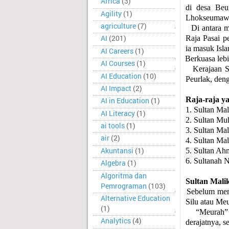
Africa
(3)
di desa Beu
Agility
(1)
Lhokseumaw
agriculture
(7)
·
Di antara
m
AI
(201)
Raja Pasai p
ia masuk Isl
AI Careers
(1)
·
Berkuasa leb
AI Courses
(1)
·
Kerajaan 
AI Education
(10)
Peurlak, deng
AI Impact
(2)
Raja-raja y
AI in Education
(1)
1. Sultan Mal
AI Literacy
(1)
2. Sultan M
ai tools
(1)
3. Sultan Ma
air
(2)
4. Sultan Ma
Akuntansi
(1)
5. Sultan Ah
6. Sultanah 
Algebra
(1)
Algoritma dan
Sultan Malik
Pemrograman
(103)
·
Sebelum mem
Alternative Education
Silu atau Meu
(1)
·
“Meurah” 
Analytics
(4)
derajatnya, s